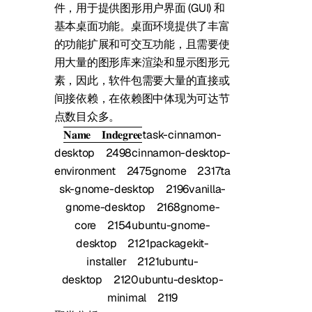
件，用于提供图形用户界面 (GUI) 和
基本桌面功能。桌面环境提供了丰富
的功能扩展和可交互功能，且需要使
用大量的图形库来渲染和显示图形元
素，因此，软件包需要大量的直接或
间接依赖，在依赖图中体现为可达节
点数目众多。
𝐍𝐚𝐦𝐞
𝐈𝐧𝐝𝐞𝐠𝐫𝐞𝐞
task-cinnamon-
desktop
2498
cinnamon-desktop-
environment
2475
gnome
2317
ta
sk-gnome-desktop
2196
vanilla-
gnome-desktop
2168
gnome-
core
2154
ubuntu-gnome-
desktop
2121
packagekit-
installer
2121
ubuntu-
desktop
2120
ubuntu-desktop-
minimal
2119