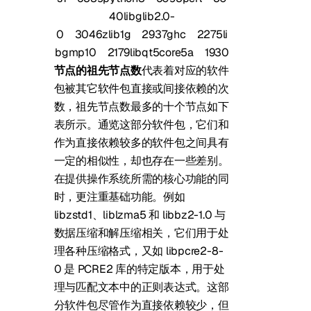
40
libglib2.0-
0
3046
zlib1g
2937
ghc
2275
li
bgmp10
2179
libqt5core5a
1930
节点的祖先节点数
代表着对应的软件
包被其它软件包直接或间接依赖的次
数，祖先节点数最多的十个节点如下
表所示。通览这部分软件包，它们和
作为直接依赖较多的软件包之间具有
一定的相似性，却也存在一些差别。
在提供操作系统所需的核心功能的同
时，更注重基础功能。例如
libzstd1、liblzma5 和 libbz2-1.0 与
数据压缩和解压缩相关，它们用于处
理各种压缩格式，又如 libpcre2-8-
0 是 PCRE2 库的特定版本，用于处
理与匹配文本中的正则表达式。这部
分软件包尽管作为直接依赖较少，但