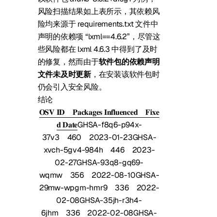
风险扫描结果如上表所示，其依赖风
险均来源于 requirements.txt 文件中
声明的依赖项 “lxml==4.6.2”，尽管这
些风险都在 lxml 4.6.3 中得到了及时
的修复，然而由于
软件包的依赖声明
文件未及时更新
，在安装该软件包时
仍会引入安全风险。
结论
𝐎𝐒𝐕 𝐈𝐃
𝐏𝐚𝐜𝐤𝐚𝐠𝐞𝐬 𝐈𝐧𝐟𝐥𝐮𝐞𝐧𝐜𝐞𝐝
𝐅𝐢𝐱𝐞
𝐝 𝐃𝐚𝐭𝐞
GHSA-f8q6-p94x-
37v3
460
2023-01-23
GHSA-
xvch-5gv4-984h
446
2023-
02-27
GHSA-93q8-gq69-
wqmw
356
2022-08-10
GHSA-
29mw-wpgm-hmr9
336
2022-
02-08
GHSA-35jh-r3h4-
6jhm
336
2022-02-08
GHSA-