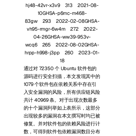
hj48-42vr-x3v9
313
2021-08-
10
GHSA-p6mc-m468-
83gw
293
2022-02-08
GHSA-
vh95-rmgr-6w4m
272
2022-
04-26
GHSA-ww39-953v-
wcq6
265
2022-08-02
GHSA-
hrpp-h998-j3pp
260
2023-01-
18
通过对 72350 个 Ubuntu 软件包的
源码进行安全扫描，本文发现其中的
1079 个软件包在依赖关系中存在引
入安全漏洞的风险，所有供应链风险
共计 40969 条。对于出现次数最多
的十个漏洞列举如上表所示，这部分
出现较多的漏洞在本文撰写时均已被
修复。并对软件包的依赖风险进行计
数，可得到软件包依赖漏洞数目分布