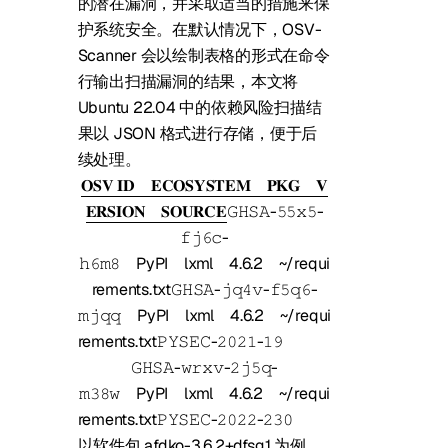
的潜在漏洞，并采取适当的措施来保
护系统安全。在默认情况下，OSV-
Scanner 会以绘制表格的形式在命令
行输出扫描漏洞的结果，本文将
Ubuntu 22.04 中的依赖风险扫描结
果以 JSON 格式进行存储，便于后
续处理。
𝐎𝐒𝐕 𝐈𝐃
𝐄𝐂𝐎𝐒𝐘𝐒𝐓𝐄𝐌
𝐏𝐊𝐆
𝐕
𝐄𝐑𝐒𝐈𝐎𝐍
𝐒𝐎𝐔𝐑𝐂𝐄
𝙶𝙷𝚂𝙰-𝟻𝟻𝚡𝟻-
𝚏𝚓𝟼𝚌-
𝚑𝟼𝚖𝟾
PyPI
lxml
4.6.2
~/requi
rements.txt
𝙶𝙷𝚂𝙰-𝚓𝚚𝟺𝚟-𝚏𝟻𝚚𝟼-
𝚖𝚓𝚚𝚚
PyPI
lxml
4.6.2
~/requi
rements.txt
𝙿𝚈𝚂𝙴𝙲-𝟸𝟶𝟸𝟷-𝟷𝟿
𝙶𝙷𝚂𝙰-𝚠𝚛𝚡𝚟-𝟸𝚓𝟻𝚚-
𝚖𝟹𝟾𝚠
PyPI
lxml
4.6.2
~/requi
rements.txt
𝙿𝚈𝚂𝙴𝙲-𝟸𝟶𝟸𝟸-𝟸𝟹𝟶
以软件包 afdko-3.6.2+dfsg1 为例，