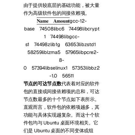
由于提供较底层的基础功能，被大量
作为高级软件包的间接依赖项。
𝐍𝐚𝐦𝐞
𝐀𝐦𝐨𝐮𝐧𝐭
gcc-12-
base
74508
libc6
74498
libcrypt
1
74498
libgcc-
s1
74498
zlib1g
63653
libzstd1
58259
liblzma5
57965
libpcre2-
8-
0
57394
libselinux1
57353
libbz2
-1.0
56511
节点的可达节点数
代表着对应的软件
包的直接或间接依赖项的总和，可达
节点数最多的十个节点如下表所示。
直观而言，软件包的依赖项越多，其
功能与具体实现越复杂。而这十个软
件包均与 Ubuntu 桌面环境相关。它
们是 Ubuntu 桌面的不同变体或组